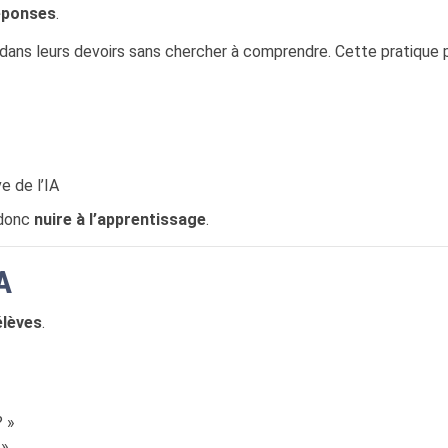
réponses
.
 dans leurs devoirs sans chercher à comprendre. Cette pratique 
e de l’IA
 donc
nuire à l’apprentissage
.
A
élèves
.
? »
 »