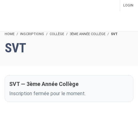
LOGIN
SETUP MENUS IN ADMIN
PANEL
HOME
INSCRIPTIONS
COLLÈGE
3ÈME ANNÉE COLLÈGE
SVT
SVT
SVT — 3ème Année Collège
Inscription fermée pour le moment.